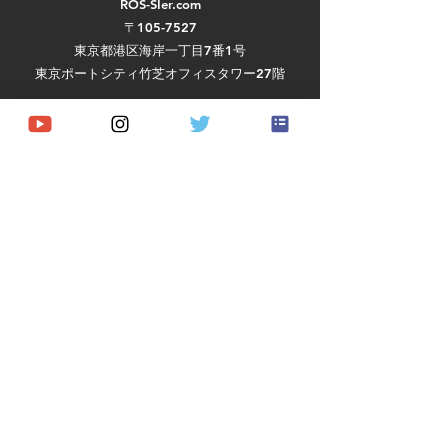
ROS-SIer.com
〒105-7527
東京都港区海岸一丁目7番1号
東京ポートシティ竹芝オフィスタワー27階
活動実績
ハードウェア
ソフトウェア
実証実験・プロジェクト
​競技会・コンテスト
導入事例
RaaS
​About us