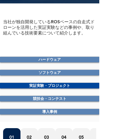
当社が独自開発しているROSベースの自走式ド
ローンを活用した実証実験などの事例や、取り
組んでいる技術要素について紹介します。
​ハードウェア
​ソフトウェア
実証実験・プロジェクト
競技会・コンテスト
導入事例
01
02
03
04
05
06