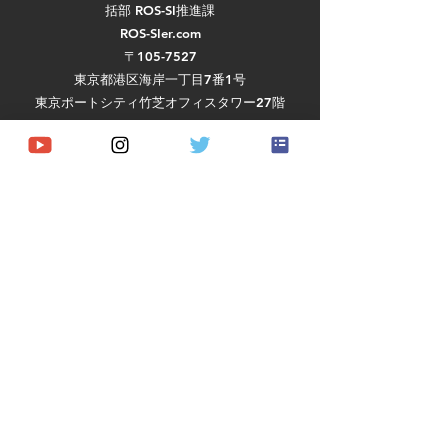
括部 ROS-SI推進課
ROS-SIer.com
〒105-7527
東京都港区海岸一丁目7番1号
東京ポートシティ竹芝オフィスタワー27階
活動実績
ハードウェア
ソフトウェア
実証実験・プロジェクト
​競技会・コンテスト
導入事例
RaaS
​About us