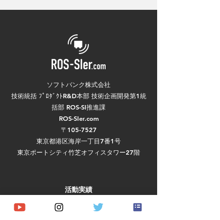
「ROSCon JP 2026」の
「第43回 日本ロ
シルバースポンサーに
学会学術講演会
なりました
（RSJ2025）」
ルドスポンサーに
ました
ソフトバンク株式会社
技術統括 ﾌﾟﾛﾀﾞｸﾄR&D本部 技術企画開発第1統
括部 ROS-SI推進課
ROS-SIer.com
〒105-7527
東京都港区海岸一丁目7番1号
東京ポートシティ竹芝オフィスタワー27階
活動実績
ハードウェア
ソフトウェア