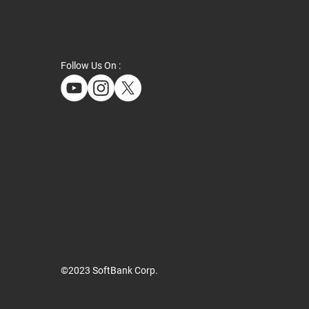
Follow Us On :
交通省「歩行空間の移動
化データワーキンググル
」に参加
©2023 SoftBank Corp.