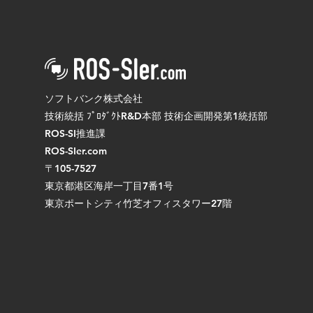
日本ロボット学会に入会しま
した
ソフトバンク株式会社
技術統括 ﾌﾟﾛﾀﾞｸﾄR&D本部 技術企画開発第1統括部
ROS-SI推進課
ROS-SIer.com
〒105-7527
東京都港区海岸一丁目7番1号
東京ポートシティ竹芝オフィスタワー27階