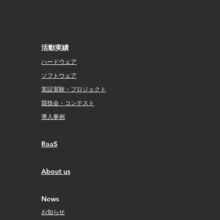
活動実績
日建グループ「ロボットイベ
国土
ント2024」セミナーに参加し
円滑
ハードウェア
ます
ープ
ソフトウェア
実証実験・プロジェクト
​競技会・コンテスト
導入事例
RaaS
​About us
​News
お知らせ