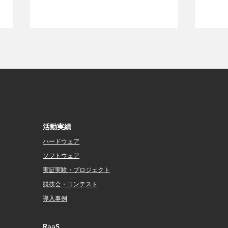
活動実績
中南米の日系社会を担うリー
「ち
ダーたちが見学に来社しまし
来2
ハードウェア
た
ソフトウェア
実証実験・プロジェクト
​競技会・コンテスト
導入事例
RaaS