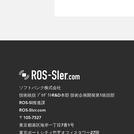
「RoboCup 2024」に出場し4
位入賞しました
ソフトバンク株式会社
技術統括 ﾌﾟﾛﾀﾞｸﾄR&D本部 技術企画開発第1統括部
ROS-SI推進課
ROS-SIer.com
〒105-7527
東京都港区海岸一丁目7番1号
東京ポートシティ竹芝オフィスタワー27階