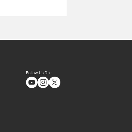
Follow Us On :
ょっと先のおもしろい未
022」に参加します