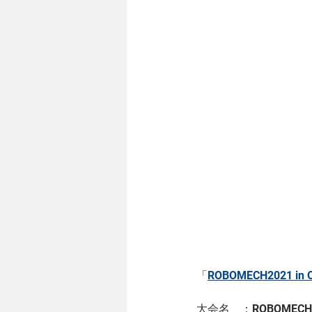
「
ROBOMECH2021 in 
大会名　：ROBOMECH202