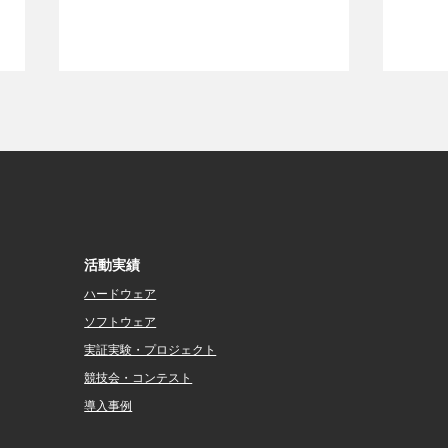
活動実績
「ROSCon JP 2026」のシル
「第
バースポンサーになりました
術講
ハードウェア
ール
ソフトウェア
た
実証実験・プロジェクト
​競技会・コンテスト
導入事例