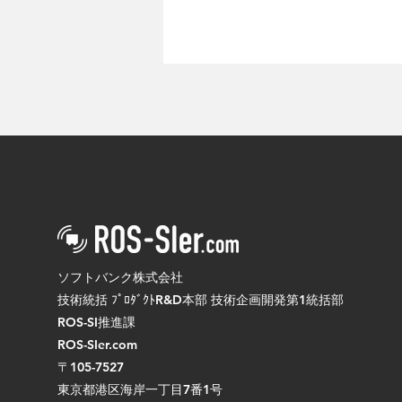
「第44回 日本ロボット学会学
術講演会（RSJ2026）」に出
ソフトバンク株式会社
展します
技術統括 ﾌﾟﾛﾀﾞｸﾄR&D本部 技術企画開発第1統括部
ROS-SI推進課
ROS-SIer.com
〒105-7527
東京都港区海岸一丁目7番1号