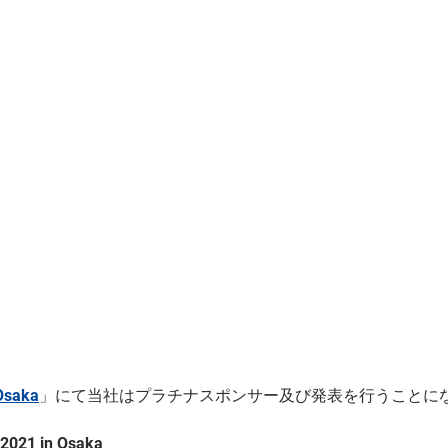
Osaka
」にて当社はプラチナスポンサー及び発表
を行うことに
1 in Osaka