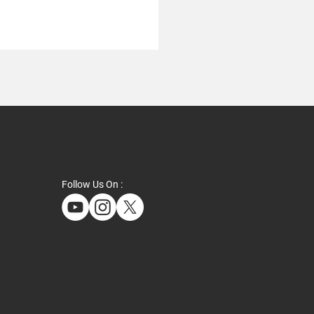
Follow Us On :
43回 日本ロボット学会学
演会（RSJ2025）」のゴ
ドスポンサーになりまし