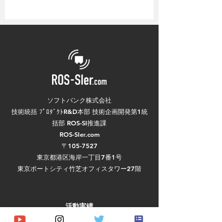
ソフトバンク株式会社
技術統括 ﾌﾟﾛﾀﾞｸﾄR&D本部 技術企画開発第1統
「東京ポートシティ竹芝」スマ
括部 ROS-SI推進課
ートシティ内覧会でロボット走
ROS-SIer.com
行デモを実施しました
〒105-7527
東京都港区海岸一丁目7番1号
東京ポートシティ竹芝オフィスタワー27階
活動実績
ハードウェア