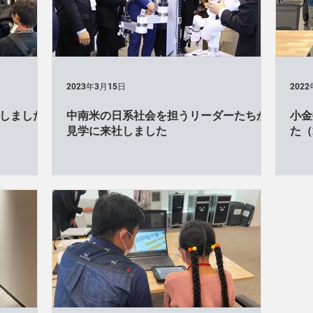
id（展示会）
Cuboid（学会）
Cuboid（イベント・ワークシ
Cuboid×サイネージ（イベント・ワークショップ）
ロボットフレ
2023年3月15日
202
しました
中南米の日系社会を担うリーダーたちが
小金
boid×アーム（イベント・ワークショップ）
Cuboid×アーム（見学会
見学に来社しました
た（
ー）
World Robot Summit