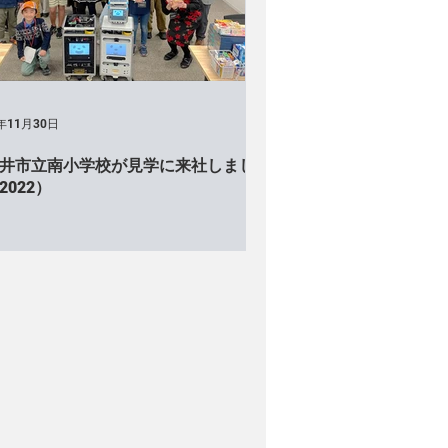
ョップ）
Cuboid（見学会）
ンドリー事業
空間ID実証
2年11月30日
井市立南小学校が見学に来社しまし
）
テレビ出演・インタビュー
2022）