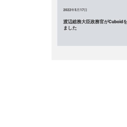
2022年5月17日
渡辺総務大臣政務官がCuboid
ました