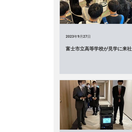
RoboCup
NEDO
Cubo
Cuboid×サイネージ（展示会）
2023年9月27日
富士市立高等学校が見学に来社
Cuboid×アーム（学会）
Cu
Cuboid（テレビ出演・インタビュ