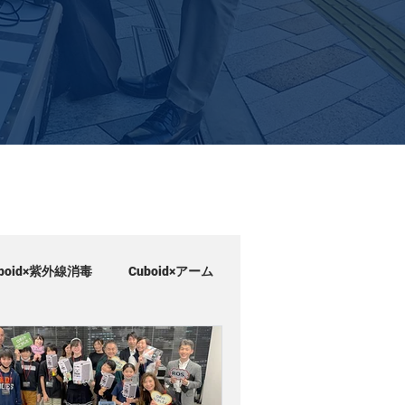
uboid×紫外線消毒
Cuboid×アーム
SOAR
加入団体