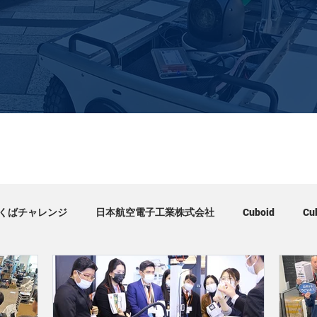
くばチャレンジ
日本航空電子工業株式会社
Cuboid
C
見学会
学会
イベント・ワークショップ
Cube petit